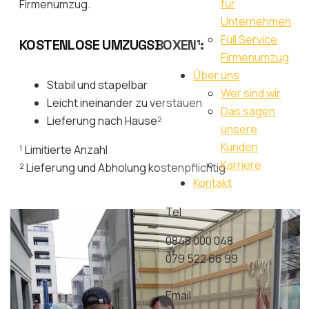
für
Firmenumzug.
Unternehmen
Full Service
KOSTENLOSE UMZUGSBOXEN¹:
Firmenumzug
Über uns
Stabil und stapelbar
Wer sind wir
Leicht ineinander zu verstauen
Das sagen
Lieferung nach Hause²
unsere
Kunden
¹ Limitierte Anzahl
Karriere
² Lieferung und Abholung kostenpflichtig
Kontakt
Tel
0848 000 048
079 522 66 99
Email