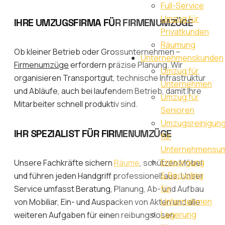
Full-Service
Umzug für
IHRE UMZUGSFIRMA FÜR FIRMENUMZÜGE
Privatkunden
Räumung
Ob kleiner Betrieb oder Grossunternehmen –
Unternehmenskunden
Firmenumzüge
erfordern präzise Planung. Wir
Umzug für
organisieren Transportgut, technische Infrastruktur
Unternehmen
und Abläufe, auch bei laufendem Betrieb, damit Ihre
Umzug für
Mitarbeiter schnell produktiv sind.
Senioren
Umzugsreinigun
IHR SPEZIALIST FÜR FIRMENUMZÜGE
für
Unternehmensu
Entsorgung
Unsere Fachkräfte sichern
Räume
, schützen Möbel
& Recycling
und führen jeden Handgriff professionell aus. Unser
für
Service umfasst Beratung, Planung, Ab- und Aufbau
Unternehmen
von Mobiliar, Ein- und Auspacken von Akten und alle
Lagerung
weiteren Aufgaben für einen reibungslosen