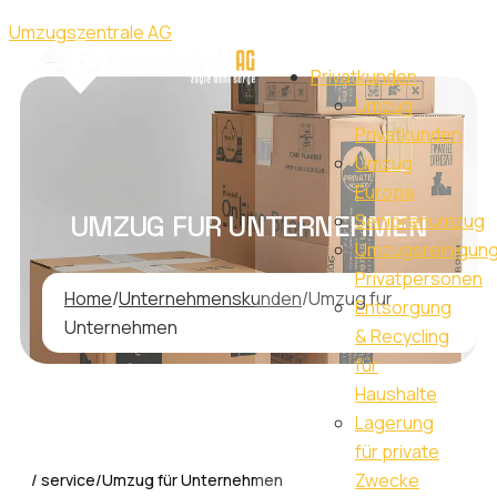
Umzugszentrale AG
Privatkunden
Umzug
Privatkunden
Umzug
Europa
UMZUG FUR UNTERNEHMEN
Seniorenumzug
Umzugsreinigun
Privatpersonen
Home
/
Unternehmenskunden
/
Umzug fur
Entsorgung
Unternehmen
& Recycling
für
Haushalte
Lagerung
für private
Zwecke
/ service/Umzug für Unternehmen