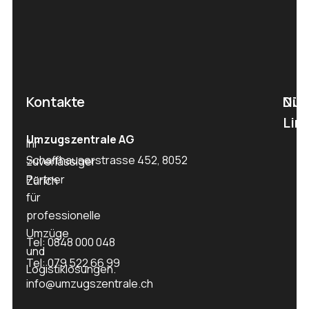
Kontakte
Nüt
Die
Lin
Umzugszentrale AG
Ihr
Schaffhauserstrasse 452, 8052
zuverlässiger
Partner
Zürich
für
professionelle
Umzüge
Tel: 0848 000 048
und
Tel: 079 522 66 99
Logistiklösungen.
info@umzugszentrale.ch