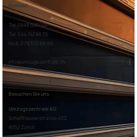
Kontakt
Tel. 0848 000 048
Tel. 044 741 88 35
Mob. 079 522 66 99
info@umzugszentrale.ch
Besuchen Sie uns
Umzugszentrale AG
Schaffhauserstrasse 452
8052 Zürich