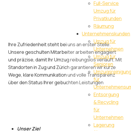
Full-Service
Umzug für
Privatkunden
Räumung
Unternehmenskunden
Umzug für
Ihre Zufriedenheit steht bei uns an erster Stelle.
Unternehmen
Unsere geschulten Mitarbeiter arbeiten engagiert
Umzug für
und präzise, damit Ihr Umzug reibungslos verläuft. Mit
Senioren
Standorten in Zug und Zürich garantieren wir kurze
Umzugsreinigun
Wege, klare Kommunikation und volle Transparenz
für
über den Status Ihrer gebuchten Leistungen
Unternehmensu
Entsorgung
& Recycling
für
Unternehmen
Lagerung
Unser Ziel