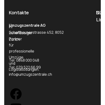
Kontakte
Nüt
Die
Lin
Umzugszentrale AG
Ihr
Schaffhauserstrasse 452, 8052
zuverlässiger
Partner
Zürich
für
professionelle
Umzüge
Tel: 0848 000 048
und
Tel: 079 522 66 99
Logistiklösungen.
info@umzugszentrale.ch