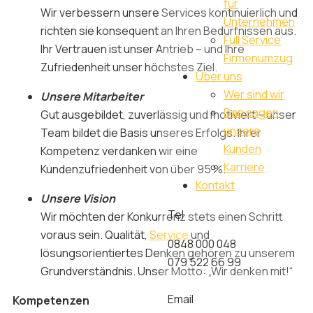
für
Wir verbessern unsere Services kontinuierlich und
Unternehmen
richten sie konsequent an Ihren Bedürfnissen aus.
Full Service
Ihr Vertrauen ist unser Antrieb – und Ihre
Firmenumzug
Zufriedenheit unser höchstes Ziel.
Über uns
Wer sind wir
Unsere Mitarbeiter
Das sagen
Gut ausgebildet, zuverlässig und motiviert – unser
unsere
Team bildet die Basis unseres Erfolgs. Ihrer
Kunden
Kompetenz verdanken wir eine
Karriere
Kundenzufriedenheit von über 95 %.
Kontakt
Unsere Vision
Tel
Wir möchten der Konkurrenz stets einen Schritt
voraus sein. Qualität,
Service
und
0848 000 048
lösungsorientiertes Denken gehören zu unserem
079 522 66 99
Grundverständnis. Unser Motto: „Wir denken mit!“
Email
Kompetenzen