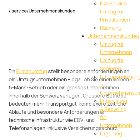
Full-Service
/ service/Unternehmenskunden
Umzug für
Privatkunden
Räumung
Unternehmenskunden
Umzug für
Unternehmen
Umzug für
Senioren
Ein
Firmenumzug
stellt besondere Anforderungen an
Umzugsreinigun
ein Umzugsunternehmen – egal, ob Sie einen kleinen
für
5-Mann-Betrieb oder ein grosses Unternehmen
Unternehmensu
innerhalb der Schweiz verlegen. Grössere Betriebe
Entsorgung
bedeuten mehr Transportgut, komplexere zeitliche
& Recycling
Abläufe und besondere Anforderungen an
für
technische Infrastruktur wie EDV- und
Unternehmen
Telefonanlagen, inklusive Versicherungsschutz.
Lagerung