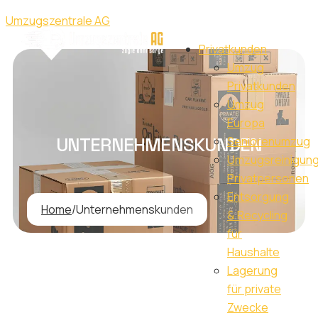
Umzugszentrale AG
Privatkunden
Umzug
Privatkunden
Umzug
Europa
UNTERNEHMENSKUNDEN
Seniorenumzug
Umzugsreinigun
Privatpersonen
Entsorgung
Home
/
Unternehmenskunden
& Recycling
für
Haushalte
Lagerung
für private
Zwecke