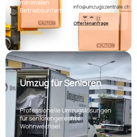
minimalen
info@umzugszentrale.ch
Betriebsunterbrechungen.
Offertenanfrage
Mehr dazu
Umzug für Senioren
Professionelle Umzugslösungen
für seniorengerechte
Wohnwechsel.