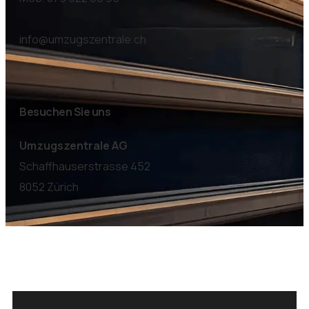
info@umzugszentrale.ch
Besuchen Sie uns
Umzugszentrale AG
Schaffhauserstrasse 452
8052 Zürich