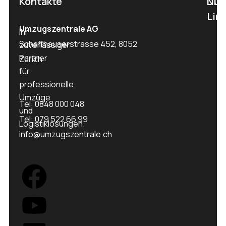
Kontakte
Nüt
Die
Lin
Umzugszentrale AG
Ihr
Schaffhauserstrasse 452, 8052
zuverlässiger
Partner
Zürich
für
professionelle
Umzüge
Tel: 0848 000 048
und
Tel: 079 522 66 99
Logistiklösungen.
info@umzugszentrale.ch