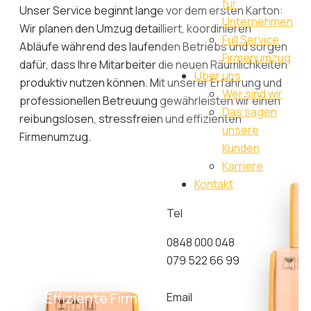
für
Unser Service beginnt lange vor dem ersten Karton:
Unternehmen
Wir planen den Umzug detailliert, koordinieren
Full Service
Abläufe während des laufenden Betriebs und sorgen
Firmenumzug
dafür, dass Ihre Mitarbeiter die neuen Räumlichkeiten
Über uns
produktiv nutzen können. Mit unserer Erfahrung und
Wer sind wir
professionellen Betreuung gewährleisten wir einen
Das sagen
reibungslosen, stressfreien und effizienten
unsere
Firmenumzug.
Kunden
Karriere
Kontakt
Umzug für
Tel
Unternehmen
0848 000 048
079 522 66 99
Effiziente Firmenumzüge mit
Email