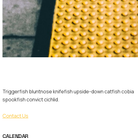
DO YOU WANT TO WORK WITH US?
Triggerfish bluntnose knifefish upside-down catfish cobia
spookfish convict cichlid.
Contact Us
CALENDAR