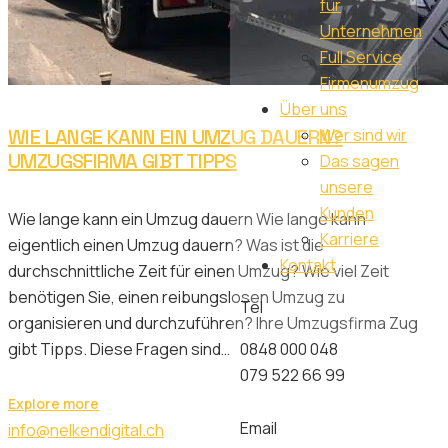
für
Unternehmen
Full Service
Firmenumzug
Über uns
WIE LANGE KANN EIN UMZUG DAUERN?
Wer sind wir
UMZUGSFIRMA GIBT TIPPS
Das sagen
unsere
Kunden
Wie lange kann ein Umzug dauern Wie lange kann
Karriere
eigentlich einen Umzug dauern? Was ist die
Kontakt
durchschnittliche Zeit für einen Umzug? Wie viel Zeit
benötigen Sie, einen reibungslosen Umzug zu
Tel
organisieren und durchzuführen? Ihre Umzugsfirma Zug
0848 000 048
gibt Tipps. Diese Fragen sind…
079 522 66 99
Explore more
Email
info@nelkendigital.ch