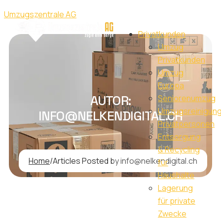
Umzugszentrale AG
Privatkunden
Umzug
Privatkunden
Umzug
Europa
AUTOR:
Seniorenumzug
Umzugsreinigun
INFO@NELKENDIGITAL.CH
Privatpersonen
Entsorgung
& Recycling
Home
/
Articles Posted by info@nelkendigital.ch
für
Haushalte
Lagerung
für private
Zwecke