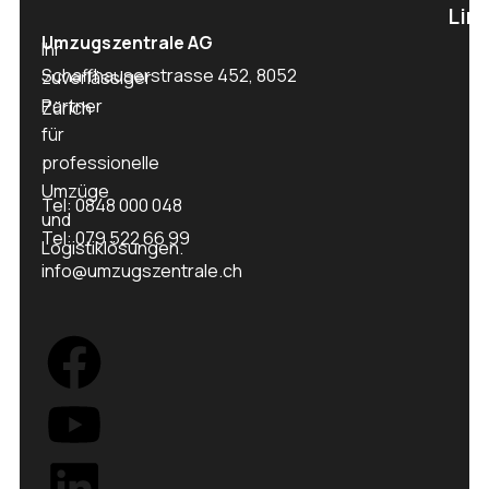
Lin
Umzugszentrale AG
Ihr
Schaffhauserstrasse 452, 8052
zuverlässiger
Partner
Zürich
für
professionelle
Umzüge
Tel: 0848 000 048
und
Tel: 079 522 66 99
Logistiklösungen.
info@umzugszentrale.ch